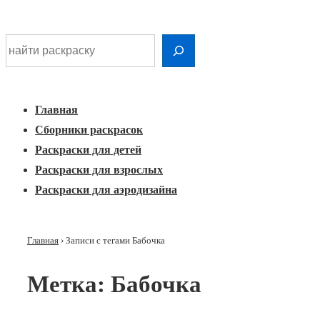
Шдарр;
Перейти
Найти раскраску
к
Главная
основному
Меню
навигация
контенту
Главная
Сборники раскрасок
Раскраски для детей
Раскраски для взрослых
Раскраски для аэродизайна
Главная
›
Записи с тегами Бабочка
Метка:
Бабочка