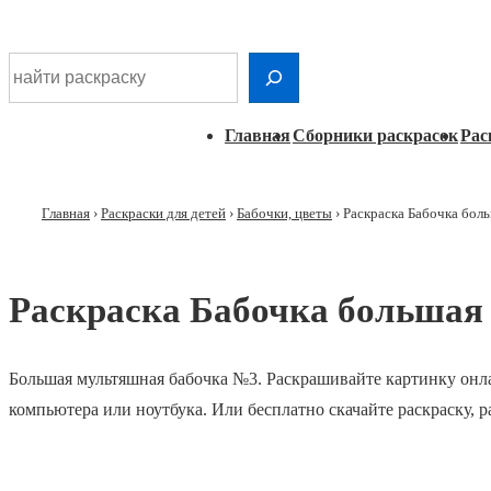
Шдарр;
Перейти
Найти раскраску
к
основному
Главная
Главная
Сборники раскрасок
Рас
контенту
навигация
Главная
›
Раскраски для детей
›
Бабочки, цветы
›
Раскраска Бабочка бол
Раскраска Бабочка большая
Большая мультяшная бабочка №3. Раскрашивайте картинку онла
компьютера или ноутбука. Или бесплатно скачайте раскраску, 