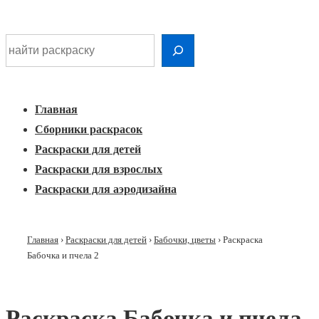
Шдарр;
Перейти
Найти раскраску
к
Главная
основному
Меню
навигация
контенту
Главная
Сборники раскрасок
Раскраски для детей
Раскраски для взрослых
Раскраски для аэродизайна
Главная
›
Раскраски для детей
›
Бабочки, цветы
›
Раскраска
Бабочка и пчела 2
Раскраска Бабочка и пчела