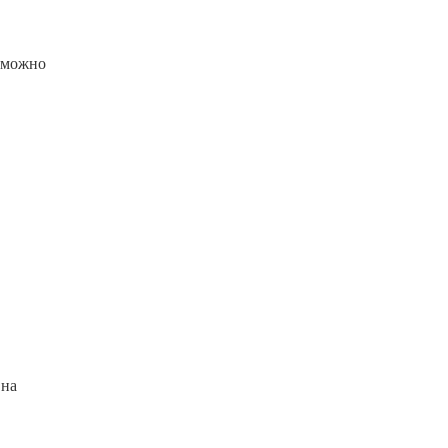
е можно
 на