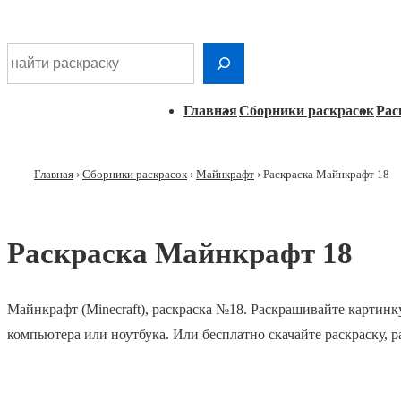
Шдарр;
Перейти
Найти раскраску
к
основному
Главная
Главная
Сборники раскрасок
Рас
контенту
навигация
Главная
›
Сборники раскрасок
›
Майнкрафт
›
Раскраска Майнкрафт 18
Раскраска Майнкрафт 18
Майнкрафт (Minecraft), раскраска №18. Раскрашивайте картинк
компьютера или ноутбука. Или бесплатно скачайте раскраску, 