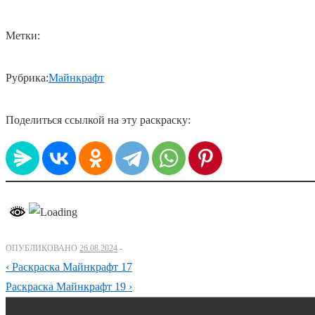
Метки:
Рубрика:
Майнкрафт
Поделиться ссылкой на эту раскраску:
ОПУБЛИКОВАНО
26.08.2024
Навигация
Предыдущий
‹ Раскраска Майнкрафт 17
по
пост
Следующий
Раскраска Майнкрафт 19 ›
пост
записям