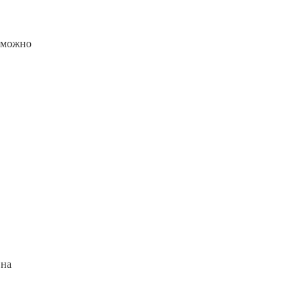
е можно
 на