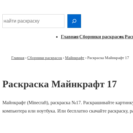
Шдарр;
Перейти
Найти раскраску
к
основному
Главная
Главная
Сборники раскрасок
Рас
контенту
навигация
Главная
›
Сборники раскрасок
›
Майнкрафт
›
Раскраска Майнкрафт 17
Раскраска Майнкрафт 17
Майнкрафт (Minecraft), раскраска №17. Раскрашивайте картинк
компьютера или ноутбука. Или бесплатно скачайте раскраску, 