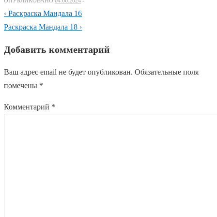
ОПУБЛИКОВАНО
04.06.2024
Навигация
Предыдущий
‹ Раскраска Мандала 16
по
пост
Следующий
Раскраска Мандала 18 ›
пост
записям
Добавить комментарий
Ваш адрес email не будет опубликован.
Обязательные поля
помечены
*
Комментарий
*