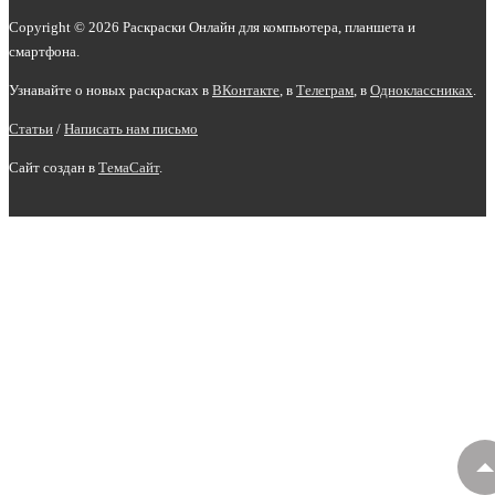
Copyright © 2026 Раскраски Онлайн для компьютера, планшета и
смартфона.
Узнавайте о новых раскрасках в
ВКонтакте
, в
Телеграм
,
в
Одноклассниках
.
Статьи
/
Написать нам письмо
Сайт создан в
ТемаСайт
.