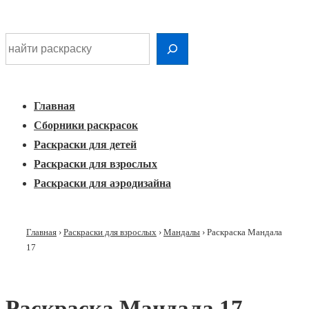
Шдарр;
Перейти
Найти раскраску
к
Главная
основному
Меню
навигация
контенту
Главная
Сборники раскрасок
Раскраски для детей
Раскраски для взрослых
Раскраски для аэродизайна
Главная
›
Раскраски для взрослых
›
Мандалы
›
Раскраска Мандала
17
Раскраска Мандала 17