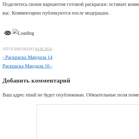
Поделитесь своим вариантом готовой раскраски: оставьте ком
вас. Комментарии публикуются после модерации.
ОПУБЛИКОВАНО
04.06.2024
Навигация
Предыдущий
‹ Раскраска Мандала 14
по
пост
Следующий
Раскраска Мандала 16 ›
пост
записям
Добавить комментарий
Ваш адрес email не будет опубликован.
Обязательные поля пом