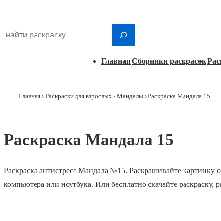
Шдарр;
Перейти
Найти раскраску
к
основному
Главная
Главная
Сборники раскрасок
Рас
контенту
навигация
Главная
›
Раскраски для взрослых
›
Мандалы
›
Раскраска Мандала 15
Раскраска Мандала 15
Раскраска антистресс Мандала №15. Раскрашивайте картинку о
компьютера или ноутбука. Или бесплатно скачайте раскраску, 