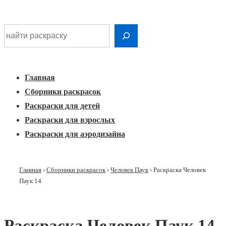
Шдарр;
Перейти
Найти раскраску
к
Главная
основному
Меню
навигация
контенту
Главная
Сборники раскрасок
Раскраски для детей
Раскраски для взрослых
Раскраски для аэродизайна
Главная
›
Сборники раскрасок
›
Человек Паук
›
Раскраска Человек
Паук 14
Раскраска Человек Паук 14