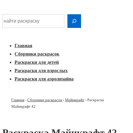
Шдарр;
Перейти
Найти раскраску
к
Главная
основному
Меню
навигация
контенту
Главная
Сборники раскрасок
Раскраски для детей
Раскраски для взрослых
Раскраски для аэродизайна
Главная
›
Сборники раскрасок
›
Майнкрафт
›
Раскраска
Майнкрафт 42
Раскраска Майнкрафт 42