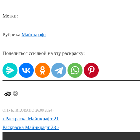
Метки:
Рубрика:
Майнкрафт
Поделиться ссылкой на эту раскраску:
ОПУБЛИКОВАНО
26.08.2024
Навигация
Предыдущий
‹ Раскраска Майнкрафт 21
по
пост
Следующий
Раскраска Майнкрафт 23 ›
пост
записям