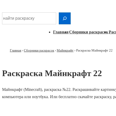
Шдарр;
Перейти
Найти раскраску
к
основному
Главная
Главная
Сборники раскрасок
Рас
контенту
навигация
Главная
›
Сборники раскрасок
›
Майнкрафт
›
Раскраска Майнкрафт 22
Раскраска Майнкрафт 22
Майнкрафт (Minecraft), раскраска №22. Раскрашивайте картинк
компьютера или ноутбука. Или бесплатно скачайте раскраску, 