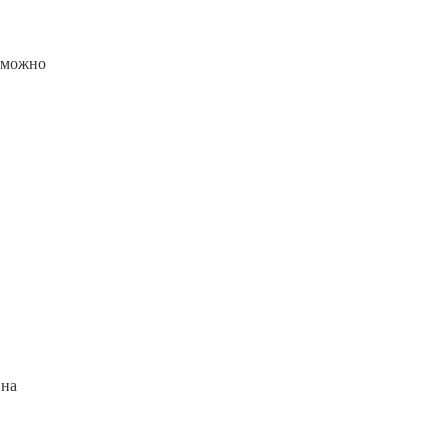
е можно
 на