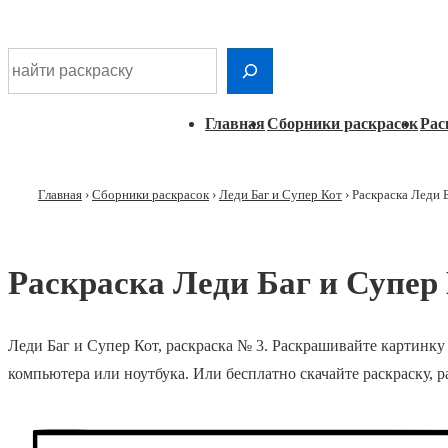
Шдарр;
Перейти
Найти раскраску
к
основному
Главная
Главная
Сборники раскрасок
Рас
контенту
навигация
Главная
›
Сборники раскрасок
›
Леди Баг и Супер Кот
›
Раскраска Леди Б
Раскраска Леди Баг и Супер 
Леди Баг и Супер Кот, раскраска № 3. Раскрашивайте картинку
компьютера или ноутбука. Или бесплатно скачайте раскраску, 