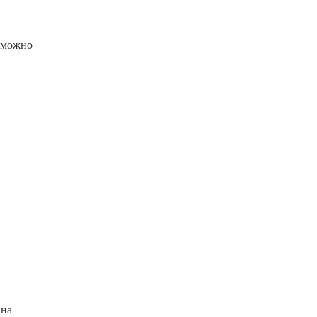
е можно
 на