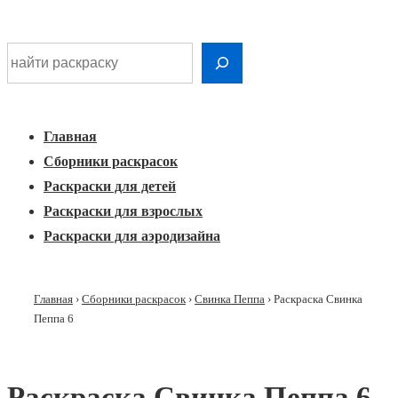
Шдарр;
Перейти
Найти раскраску
к
Главная
основному
Меню
навигация
контенту
Главная
Сборники раскрасок
Раскраски для детей
Раскраски для взрослых
Раскраски для аэродизайна
Главная
›
Сборники раскрасок
›
Свинка Пеппа
›
Раскраска Свинка
Пеппа 6
Раскраска Свинка Пеппа 6