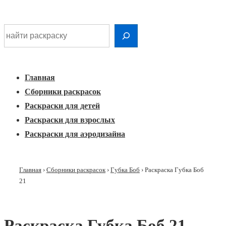
Шдарр;
Перейти
Найти раскраску
к
Главная
основному
Меню
навигация
контенту
Главная
Сборники раскрасок
Раскраски для детей
Раскраски для взрослых
Раскраски для аэродизайна
Главная
›
Сборники раскрасок
›
Губка Боб
›
Раскраска Губка Боб
21
Раскраска Губка Боб 21