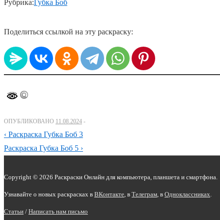
Рубрика:
Губка Боб
Поделиться ссылкой на эту раскраску:
ОПУБЛИКОВАНО
11.08.2024
Навигация
Предыдущий
‹ Раскраска Губка Боб 3
по
пост
Следующий
Раскраска Губка Боб 5 ›
пост
записям
Copyright © 2026 Раскраски Онлайн для компьютера, планшета и смартфона.
Узнавайте о новых раскрасках в
ВКонтакте
, в
Телеграм
,
в
Одноклассниках
.
Статьи
/
Написать нам письмо