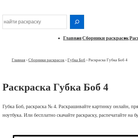
Шдарр;
Перейти
Найти раскраску
к
основному
Главная
Главная
Сборники раскрасок
Рас
контенту
навигация
Главная
›
Сборники раскрасок
›
Губка Боб
›
Раскраска Губка Боб 4
Раскраска Губка Боб 4
Губка Боб, раскраска № 4. Раскрашивайте картинку онлайн, пр
ноутбука. Или бесплатно скачайте раскраску, распечатайте на 