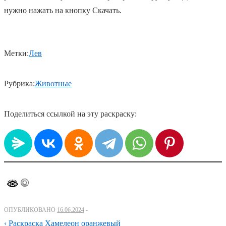
нужно нажать на кнопку Скачать.
Метки:
Лев
Рубрика:
Животные
Поделиться ссылкой на эту раскраску:
ОПУБЛИКОВАНО
16.06.2024
Навигация
Предыдущий
‹ Раскраска Хамелеон оранжевый