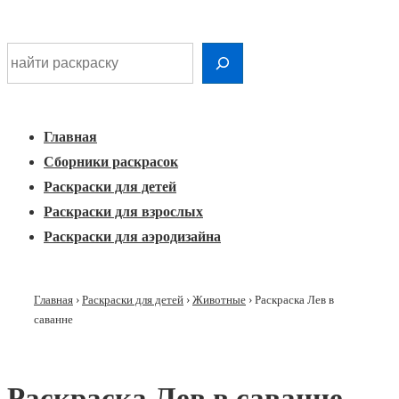
Шдарр;
Перейти
Найти раскраску
к
Главная
основному
Меню
навигация
контенту
Главная
Сборники раскрасок
Раскраски для детей
Раскраски для взрослых
Раскраски для аэродизайна
Главная
›
Раскраски для детей
›
Животные
›
Раскраска Лев в
саванне
Раскраска Лев в саванне