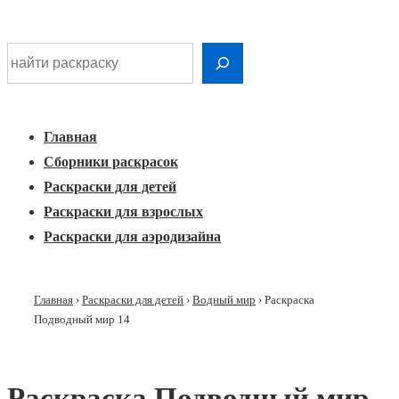
Шдарр;
Перейти
Найти раскраску
к
Главная
основному
Меню
навигация
контенту
Главная
Сборники раскрасок
Раскраски для детей
Раскраски для взрослых
Раскраски для аэродизайна
Главная
›
Раскраски для детей
›
Водный мир
›
Раскраска
Подводный мир 14
Раскраска Подводный мир