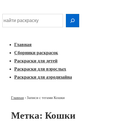
Шдарр;
Перейти
Найти раскраску
к
Главная
основному
Меню
навигация
контенту
Главная
Сборники раскрасок
Раскраски для детей
Раскраски для взрослых
Раскраски для аэродизайна
Главная
›
Записи с тегами Кошки
Метка:
Кошки