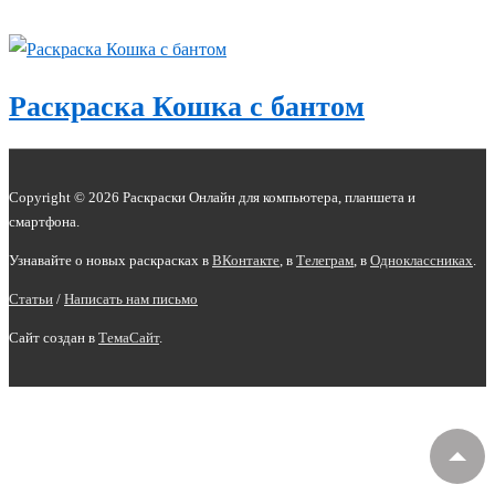
Раскраска Кошка с бантом
Copyright © 2026 Раскраски Онлайн для компьютера, планшета и
смартфона.
Узнавайте о новых раскрасках в
ВКонтакте
, в
Телеграм
,
в
Одноклассниках
.
Статьи
/
Написать нам письмо
Сайт создан в
ТемаСайт
.