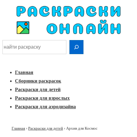
Шдарр;
Перейти
к
основному
контенту
Найти раскраску
Главная
Меню
навигация
Главная
Сборники раскрасок
Раскраски для детей
Раскраски для взрослых
Раскраски для аэродизайна
Главная
›
Раскраски для детей
›
Архив для Космос