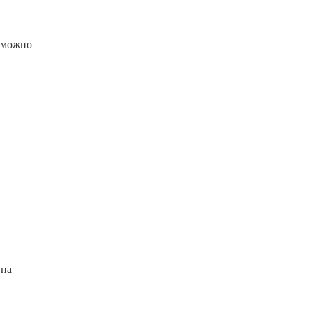
е можно
 на