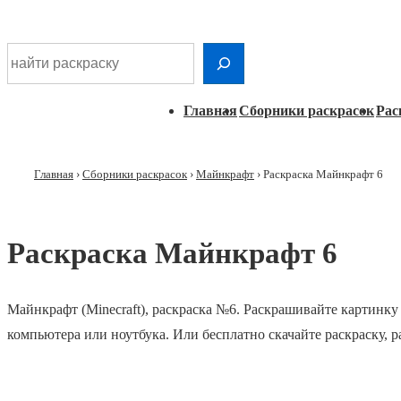
Шдарр;
Перейти
Найти раскраску
к
основному
Главная
Главная
Сборники раскрасок
Рас
контенту
навигация
Главная
›
Сборники раскрасок
›
Майнкрафт
›
Раскраска Майнкрафт 6
Раскраска Майнкрафт 6
Майнкрафт (Minecraft), раскраска №6. Раскрашивайте картинку
компьютера или ноутбука. Или бесплатно скачайте раскраску, 