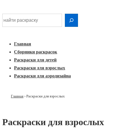
Шдарр;
Перейти
Найти раскраску
к
Главная
основному
Меню
навигация
контенту
Главная
Сборники раскрасок
Раскраски для детей
Раскраски для взрослых
Раскраски для аэродизайна
Главная
›
Раскраски для взрослых
Раскраски для взрослых