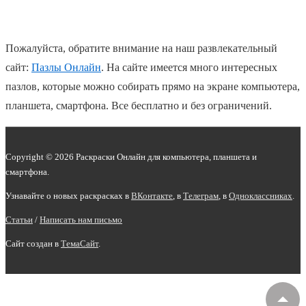
Пожалуйста, обратите внимание на наш развлекательный
сайт:
Пазлы Онлайн
. На сайте имеется много интересных
пазлов, которые можно собирать прямо на экране компьютера,
планшета, смартфона. Все бесплатно и без ограничений.
Copyright © 2026 Раскраски Онлайн для компьютера, планшета и
смартфона.
Узнавайте о новых раскрасках в
ВКонтакте
, в
Телеграм
,
в
Одноклассниках
.
Статьи
/
Написать нам письмо
Сайт создан в
ТемаСайт
.